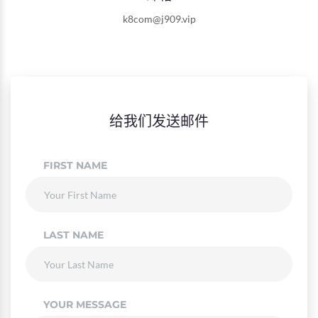
k8com@j909.vip
给我们发送邮件
FIRST NAME
LAST NAME
YOUR MESSAGE