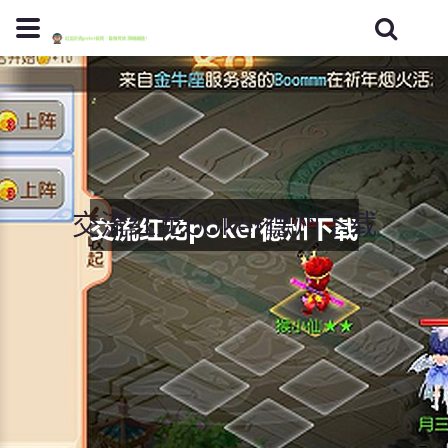
交流红龙poker德州下载