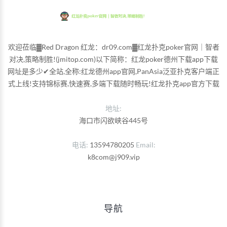
欢迎莅临▓Red Dragon 红龙：dr09.com▓红龙扑克poker官网｜智者
对决,策略制胜!(jmitop.com)以下简称：红龙poker德州下载app下载
网址是多少✔全站,全称:红龙德州app官网,PanAsia泛亚扑克客户端正
式上线!支持锦标赛,快速赛,多端下载随时畅玩!红龙扑克app官方下载
地址:
海口市闪欲峡谷445号
电话
13594780205
Email
k8com@j909.vip
导航