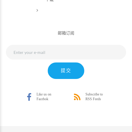
邮箱订阅
提交