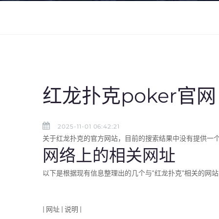
红龙扑克poker官网
2025-11-01 06:42:21
关于红龙扑克的官方网站，目前的搜索结果中没有提供一
网络上的相关网址
以下是根据现有信息整理出的几个与“红龙扑克”相关的网
| 网址 | 说明 |