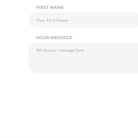
FIRST NAME
YOUR MESSAGE