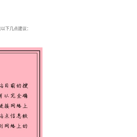
供以下几点建议：