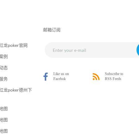
邮箱订阅
红龙poker官网
案例
动态
服务
红龙poker德州下
地图
地图
地图