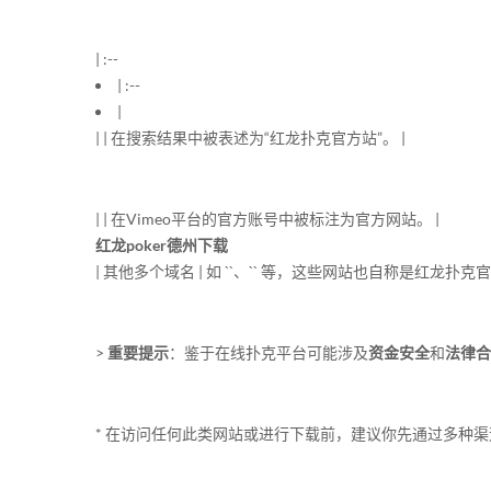
| :--
| :--
|
|
| 在搜索结果中被表述为“红龙扑克官方站”。 |
|
| 在Vimeo平台的官方账号中被标注为官方网站。 |
红龙poker德州下载
| 其他多个域名 | 如 ``、`` 等，这些网站也自称是红龙扑克
>
重要提示
：鉴于在线扑克平台可能涉及
资金安全
和
法律合
* 在访问任何此类网站或进行下载前，建议你先通过多种