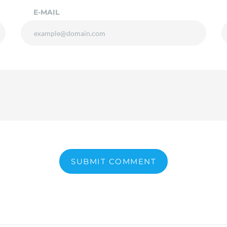
E-MAIL
SUBMIT COMMENT