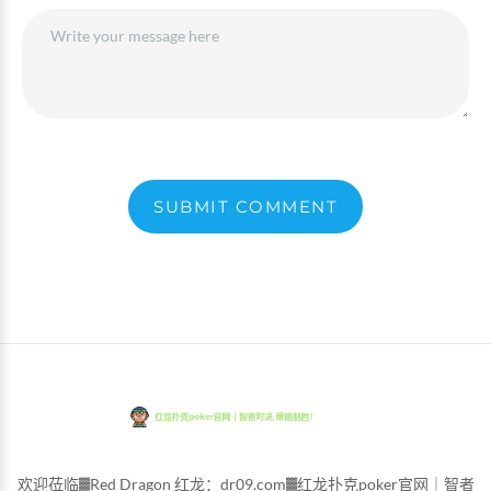
SUBMIT COMMENT
欢迎莅临▓Red Dragon 红龙：dr09.com▓红龙扑克poker官网｜智者