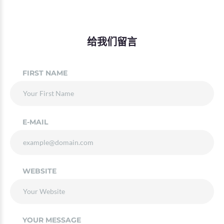
给我们留言
FIRST NAME
E-MAIL
WEBSITE
YOUR MESSAGE